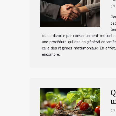
27
Par
ce
Gé
ici. Le divorce par consentement mutuel es
une procédure qui est en général entamée
celle des régimes matrimoniaux. En effet
encombre...
Q
m
27