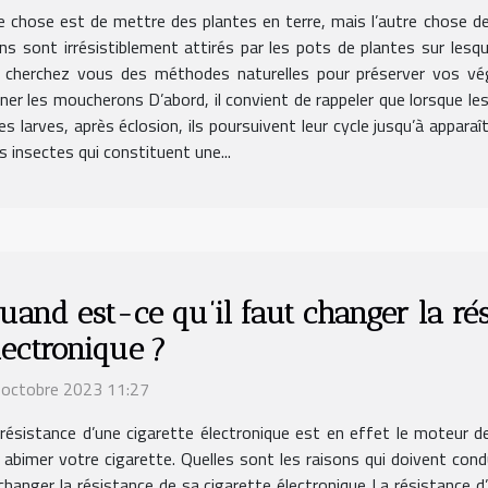
 chose est de mettre des plantes en terre, mais l’autre chose de 
ns sont irrésistiblement attirés par les pots de plantes sur lesque
cherchez vous des méthodes naturelles pour préserver vos végét
ner les moucherons D’abord, il convient de rappeler que lorsque le
 larves, après éclosion, ils poursuivent leur cycle jusqu’à apparaî
 insectes qui constituent une...
uand est-ce qu’il faut changer la rés
lectronique ?
 octobre 2023 11:27
résistance d’une cigarette électronique est en effet le moteur de
 abimer votre cigarette. Quelles sont les raisons qui doivent cond
changer la résistance de sa cigarette électronique La résistance 