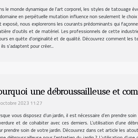
s le monde dynamique de l'art corporel, les styles de tatouage é
Ce domaine en perpétuelle mutation influence non seulement le cho
cet exposé, nous explorerons les courants prédominants qui façonn
tière d'outils et de matériel. Les professionnels de cette indust
ours en quête d'originalité et de qualité. Découvrez comment les 
ls s'adaptent pour créer...
ourquoi une débroussailleuse et comm
 octobre 2023 11:27
sque vous disposez d’un jardin, il est nécessaire d’en prendre soin
verdure et de cohabiter avec ces derniers. L’utilisation d’une débr
r prendre soin de votre jardin. Découvrez dans cet article les ato
une débroussailleuse pour l’entretien du jardin ? L’utilisation d’un