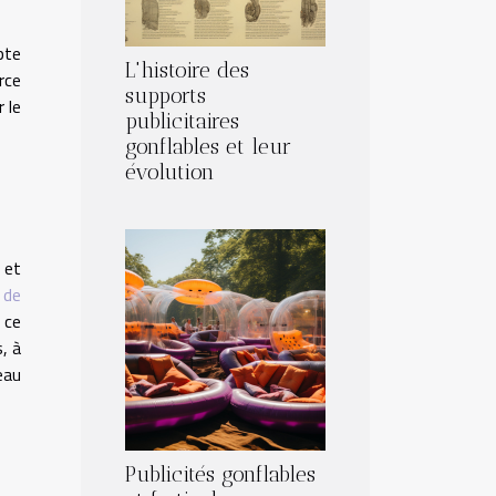
pte
L'histoire des
rce
supports
 le
publicitaires
gonflables et leur
évolution
 et
 de
 ce
, à
eau
Publicités gonflables