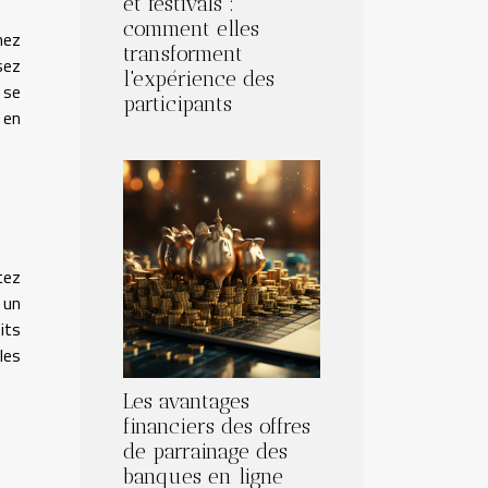
et festivals :
comment elles
nez
transforment
sez
l'expérience des
 se
participants
 en
tez
 un
its
les
Les avantages
financiers des offres
de parrainage des
banques en ligne