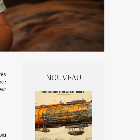
rès
NOUVEAU
e :
eur
ici