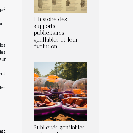
qué
L'histoire des
vec
supports
publicitaires
gonflables et leur
les
évolution
les
sur
ent
les
Publicités gonflables
est