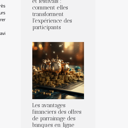
et festivals :
rès
comment elles
urs
transforment
rer
l'expérience des
participants
avi
Les avantages
financiers des offres
de parrainage des
banques en ligne