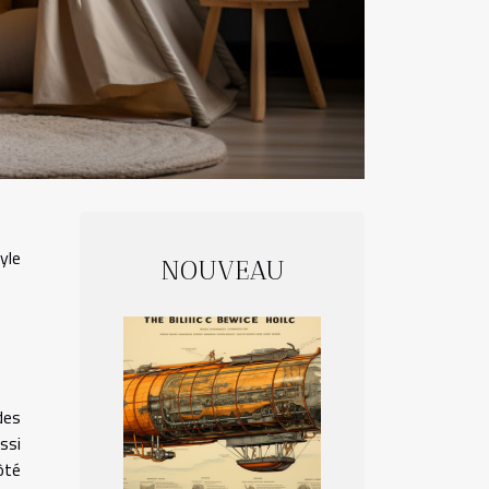
yle
NOUVEAU
des
ssi
ôté