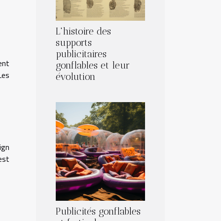
L'histoire des
supports
publicitaires
ent
gonflables et leur
Les
évolution
ign
est
Publicités gonflables